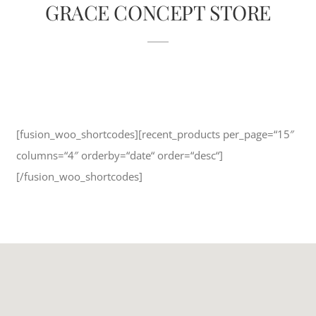
GRACE CONCEPT STORE
[fusion_woo_shortcodes][recent_products per_page=“15″
columns=“4″ orderby=“date“ order=“desc“]
[/fusion_woo_shortcodes]